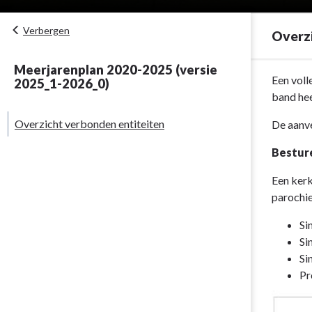
Verbergen
Overzi
Meerjarenplan 2020-2025 (versie
Terug
Een vol
2025_1-2026_0)
naar
band hee
navigatie
Overzicht verbonden entiteiten
De aanve
-
Overzicht
Bestur
verbonden
entiteiten
Een kerk
-
parochie
Overzicht
Si
verbonden
Si
entiteiten
Si
Pr