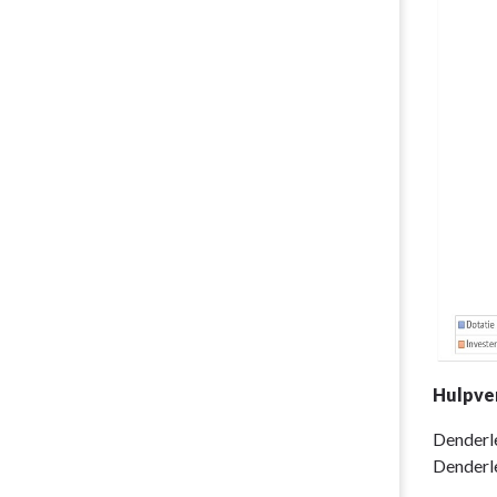
Hulpve
Denderle
Denderl