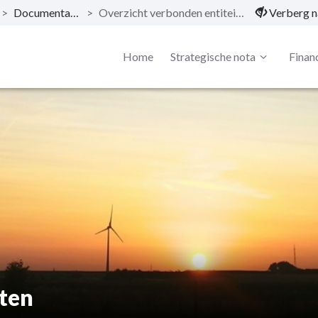
>
Documentatie
>
Overzicht verbonden entiteiten
Verberg n
Home
Strategische nota
Financ
iten