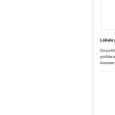
Lokale 
De polit
politier
inwoners