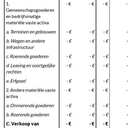
1.
- €
- €
- €
-
Gemeenschapsgoederen
en bedrijfsmatige
materiële vaste activa
a. Terreinen en gebouwen
- €
- €
- €
-
b. Wegen en andere
- €
- €
- €
-
infrastructuur
c. Roerende goederen
- €
- €
- €
-
d. Leasing en soortgelijke
- €
- €
- €
-
rechten
e. Erfgoed
- €
- €
- €
-
2. Andere materiële vaste
- €
- €
- €
-
activa
a. Onroerende goederen
- €
- €
- €
-
b. Roerende goederen
- €
- €
- €
-
C. Verkoop van
- €
- €
- €
-