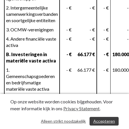
2. Intergemeentelijke
- €
- €
- €
-
samenwerkingsverbanden
en soortgelijke entiteiten
3. OCMW-verenigingen
- €
- €
- €
-
4. Andere financiële vaste
- €
- €
- €
-
activa
B. Investeringen in
- €
66.177 €
- €
180.000
materiële vaste activa
1.
- €
66.177 €
- €
180.000
Gemeenschapsgoederen
en bedrijfsmatige
materiële vaste activa
a. Terreinen en gebouwen
- €
- €
- €
-
Op onze website worden cookies bijgehouden. Voor
b. Wegen en andere
- €
66.177 €
- €
180.000
meer informatie kijk in ons
Privacy Statement
.
infrastructuur
Alleen strikt noodzakelijk
Accepteren
/ 528
c. Roerende goederen
- €
- €
- €
-