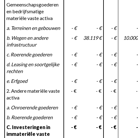
Gemeenschapsgoederen
en bedrijfsmatige
materiële vaste activa
a. Terreinen en gebouwen
- €
- €
- €
-
b. Wegen en andere
- €
38.119 €
- €
10.000
infrastructuur
c. Roerende goederen
- €
- €
- €
-
d. Leasing en soortgelijke
- €
- €
- €
-
rechten
e. Erfgoed
- €
- €
- €
-
2. Andere materiële vaste
- €
- €
- €
-
activa
a. Onroerende goederen
- €
- €
- €
-
b. Roerende goederen
- €
- €
- €
-
C. Investeringen in
- €
- €
- €
-
immateriële vaste