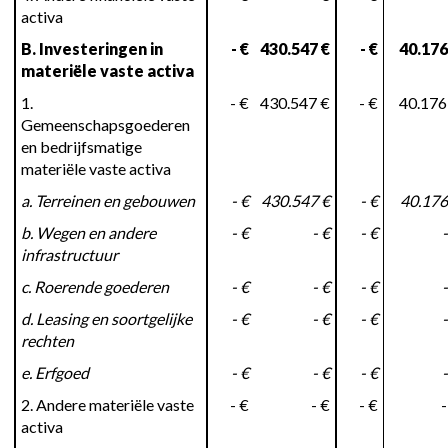
activa
B. Investeringen in
- €
430.547 €
- €
40.176
materiële vaste activa
1.
- €
430.547 €
- €
40.176
Gemeenschapsgoederen
en bedrijfsmatige
materiële vaste activa
a. Terreinen en gebouwen
- €
430.547 €
- €
40.176
b. Wegen en andere
- €
- €
- €
-
infrastructuur
c. Roerende goederen
- €
- €
- €
-
d. Leasing en soortgelijke
- €
- €
- €
-
rechten
e. Erfgoed
- €
- €
- €
-
2. Andere materiële vaste
- €
- €
- €
-
activa