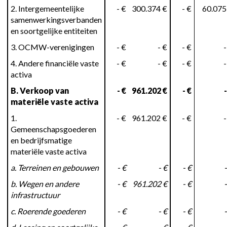
2. Intergemeentelijke
- €
300.374 €
- €
60.075
samenwerkingsverbanden
en soortgelijke entiteiten
3. OCMW-verenigingen
- €
- €
- €
-
4. Andere financiële vaste
- €
- €
- €
-
activa
B. Verkoop van
- €
961.202 €
- €
-
materiële vaste activa
1.
- €
961.202 €
- €
-
Gemeenschapsgoederen
en bedrijfsmatige
materiële vaste activa
a. Terreinen en gebouwen
- €
- €
- €
-
b. Wegen en andere
- €
961.202 €
- €
-
infrastructuur
c. Roerende goederen
- €
- €
- €
-