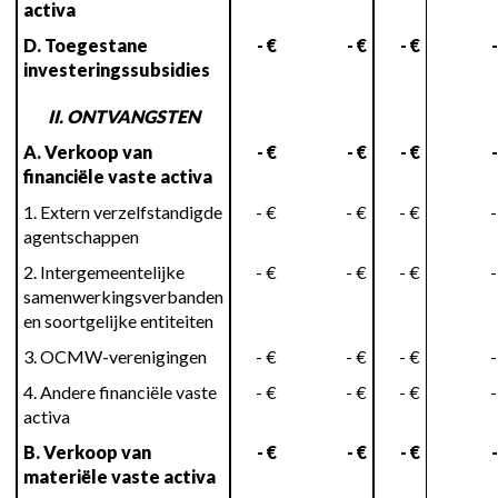
activa
D. Toegestane
- €
- €
- €
-
investeringssubsidies
II. ONTVANGSTEN
A. Verkoop van
- €
- €
- €
-
financiële vaste activa
1. Extern verzelfstandigde
- €
- €
- €
-
agentschappen
2. Intergemeentelijke
- €
- €
- €
-
samenwerkingsverbanden
en soortgelijke entiteiten
3. OCMW-verenigingen
- €
- €
- €
-
4. Andere financiële vaste
- €
- €
- €
-
activa
B. Verkoop van
- €
- €
- €
-
materiële vaste activa