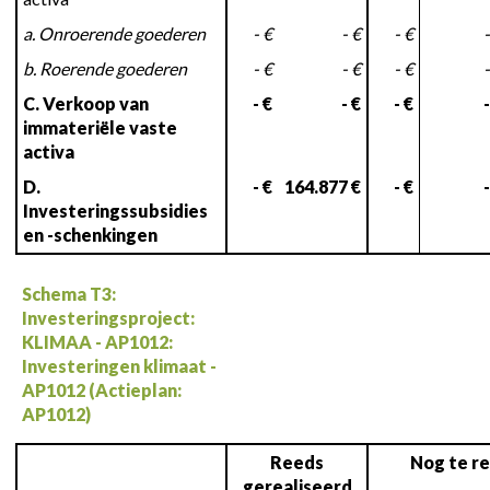
a. Onroerende goederen
- €
- €
- €
-
b. Roerende goederen
- €
- €
- €
-
C. Verkoop van
- €
- €
- €
-
immateriële vaste
activa
D.
- €
164.877 €
- €
-
Investeringssubsidies
en -schenkingen
Schema T3:
Investeringsproject:
KLIMAA - AP1012:
Investeringen klimaat -
AP1012 (Actieplan:
AP1012)
Reeds
Nog te re
gerealiseerd