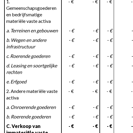
1.
- €
- €
- €
-
Gemeenschapsgoederen
en bedrijfsmatige
materiële vaste activa
a. Terreinen en gebouwen
- €
- €
- €
-
b. Wegen en andere
- €
- €
- €
-
infrastructuur
c. Roerende goederen
- €
- €
- €
-
d. Leasing en soortgelijke
- €
- €
- €
-
rechten
e. Erfgoed
- €
- €
- €
-
2. Andere materiële vaste
- €
- €
- €
-
activa
a. Onroerende goederen
- €
- €
- €
-
b. Roerende goederen
- €
- €
- €
-
C. Verkoop van
- €
- €
- €
-
immateriële vaste