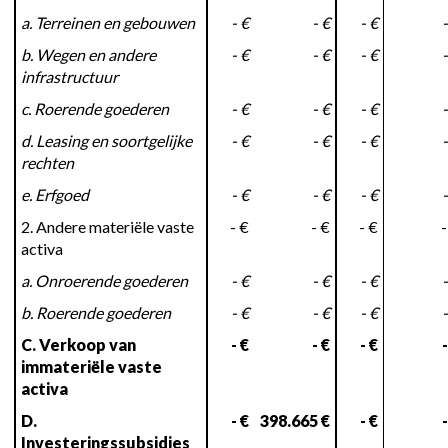
a. Terreinen en gebouwen
- €
- €
- €
-
b. Wegen en andere
- €
- €
- €
-
infrastructuur
c. Roerende goederen
- €
- €
- €
-
d. Leasing en soortgelijke
- €
- €
- €
-
rechten
e. Erfgoed
- €
- €
- €
-
2. Andere materiële vaste
- €
- €
- €
-
activa
a. Onroerende goederen
- €
- €
- €
-
b. Roerende goederen
- €
- €
- €
-
C. Verkoop van
- €
- €
- €
-
immateriële vaste
activa
D.
- €
398.665 €
- €
-
Investeringssubsidies