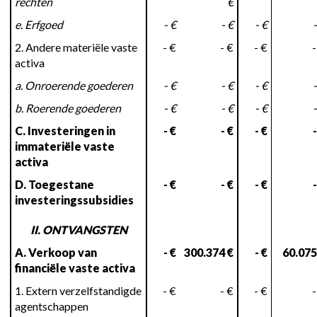
rechten
€
e. Erfgoed
- €
- €
- €
-
2. Andere materiële vaste
- €
- €
- €
-
activa
a. Onroerende goederen
- €
- €
- €
-
b. Roerende goederen
- €
- €
- €
-
C. Investeringen in
- €
- €
- €
-
immateriële vaste
activa
D. Toegestane
- €
- €
- €
-
investeringssubsidies
II. ONTVANGSTEN
A. Verkoop van
- €
300.374 €
- €
60.075
financiële vaste activa
1. Extern verzelfstandigde
- €
- €
- €
-
agentschappen