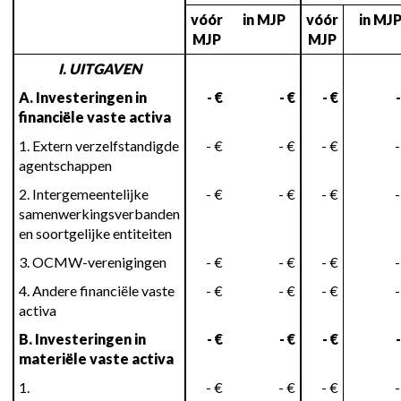
vóór
in MJP
vóór
in MJ
MJP
MJP
I. UITGAVEN
A. Investeringen in
- €
- €
- €
-
financiële vaste activa
1. Extern verzelfstandigde
- €
- €
- €
-
agentschappen
2. Intergemeentelijke
- €
- €
- €
-
samenwerkingsverbanden
en soortgelijke entiteiten
3. OCMW-verenigingen
- €
- €
- €
-
4. Andere financiële vaste
- €
- €
- €
-
activa
B. Investeringen in
- €
- €
- €
-
materiële vaste activa
1.
- €
- €
- €
-