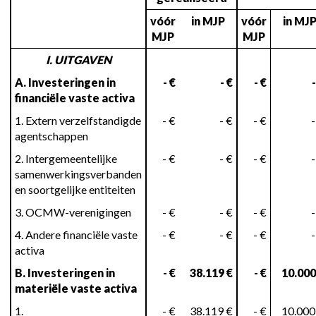
vóór
in MJP
vóór
in MJ
MJP
MJP
I. UITGAVEN
A. Investeringen in
- €
- €
- €
-
financiële vaste activa
1. Extern verzelfstandigde
- €
- €
- €
-
agentschappen
2. Intergemeentelijke
- €
- €
- €
-
samenwerkingsverbanden
en soortgelijke entiteiten
3. OCMW-verenigingen
- €
- €
- €
-
4. Andere financiële vaste
- €
- €
- €
-
activa
B. Investeringen in
- €
38.119 €
- €
10.000
materiële vaste activa
1.
- €
38.119 €
- €
10.000