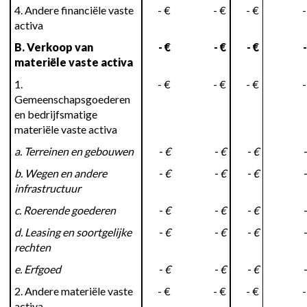
4. Andere financiële vaste
- €
- €
- €
-
activa
B. Verkoop van
- €
- €
- €
-
materiële vaste activa
1.
- €
- €
- €
-
Gemeenschapsgoederen
en bedrijfsmatige
materiële vaste activa
a. Terreinen en gebouwen
- €
- €
- €
-
b. Wegen en andere
- €
- €
- €
-
infrastructuur
c. Roerende goederen
- €
- €
- €
-
d. Leasing en soortgelijke
- €
- €
- €
-
rechten
e. Erfgoed
- €
- €
- €
-
2. Andere materiële vaste
- €
- €
- €
-
activa