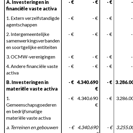
A. Investeringen in
- €
- €
- €
-
financiële vaste activa
1. Extern verzelfstandigde
- €
- €
- €
-
agentschappen
2. Intergemeentelijke
- €
- €
- €
-
samenwerkingsverbanden
en soortgelijke entiteiten
3. OCMW-verenigingen
- €
- €
- €
-
4. Andere financiële vaste
- €
- €
- €
-
activa
B. Investeringen in
- €
4.340.690
- €
3.286.0
materiële vaste activa
€
1.
- €
4.340.690
- €
3.286.0
Gemeenschapsgoederen
€
en bedrijfsmatige
materiële vaste activa
a. Terreinen en gebouwen
- €
4.340.690
- €
3.255.0