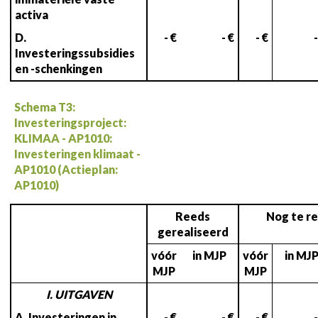
activa
D.
- €
- €
- €
-
Investeringssubsidies
en -schenkingen
Schema T3:
Investeringsproject:
KLIMAA - AP1010:
Investeringen klimaat -
AP1010 (Actieplan:
AP1010)
Reeds
Nog te re
gerealiseerd
vóór
in MJP
vóór
in MJ
MJP
MJP
I. UITGAVEN
A. Investeringen in
- €
- €
- €
-