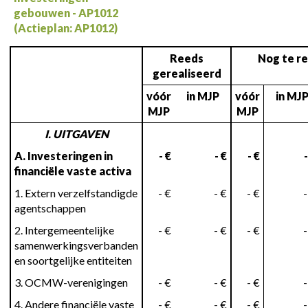
gebouwen - AP1012
(Actieplan: AP1012)
Reeds
Nog te re
gerealiseerd
vóór
in MJP
vóór
in MJ
MJP
MJP
I. UITGAVEN
A. Investeringen in
- €
- €
- €
-
financiële vaste activa
1. Extern verzelfstandigde
- €
- €
- €
-
agentschappen
2. Intergemeentelijke
- €
- €
- €
-
samenwerkingsverbanden
en soortgelijke entiteiten
3. OCMW-verenigingen
- €
- €
- €
-
4. Andere financiële vaste
- €
- €
- €
-