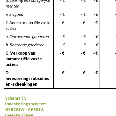
d. Leasing en soortgelijke
- €
- €
- €
-
rechten
e. Erfgoed
- €
- €
- €
-
2. Andere materiële vaste
- €
- €
- €
-
activa
a. Onroerende goederen
- €
- €
- €
-
b. Roerende goederen
- €
- €
- €
-
C. Verkoop van
- €
- €
- €
-
immateriële vaste
activa
D.
- €
- €
- €
-
Investeringssubsidies
en -schenkingen
Schema T3:
Investeringsproject:
GEBOUW - AP1012:
Investeringen