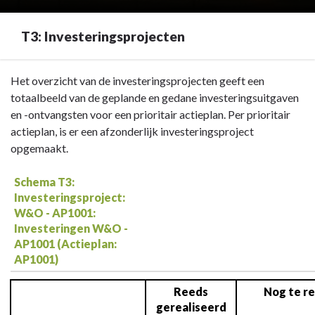
T3: Investeringsprojecten
Terug
Het overzicht van de investeringsprojecten geeft een
naar
totaalbeeld van de geplande en gedane investeringsuitgaven
navigatie
en -ontvangsten voor een prioritair actieplan. Per prioritair
-
actieplan, is er een afzonderlijk investeringsproject
Investeringsprojecten
opgemaakt.
(schema
T3)
Schema T3:
Investeringsproject:
-
W&O - AP1001:
T3:
Investeringen W&O -
Investeringsprojecten
AP1001 (Actieplan:
AP1001)
Reeds
Nog te re
gerealiseerd