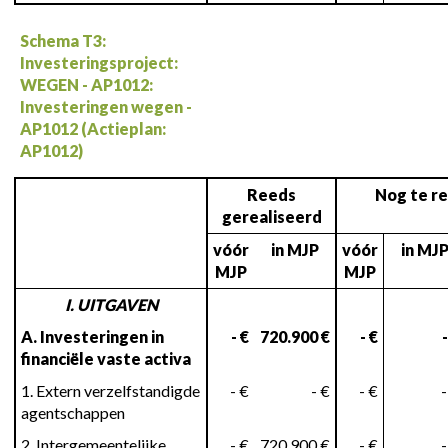
Schema T3:
Investeringsproject:
WEGEN - AP1012:
Investeringen wegen -
AP1012 (Actieplan:
AP1012)
Reeds
Nog te re
gerealiseerd
vóór
in MJP
vóór
in MJ
MJP
MJP
I. UITGAVEN
A. Investeringen in
- €
720.900 €
- €
-
financiële vaste activa
1. Extern verzelfstandigde
- €
- €
- €
-
agentschappen
2. Intergemeentelijke
- €
720.900 €
- €
-