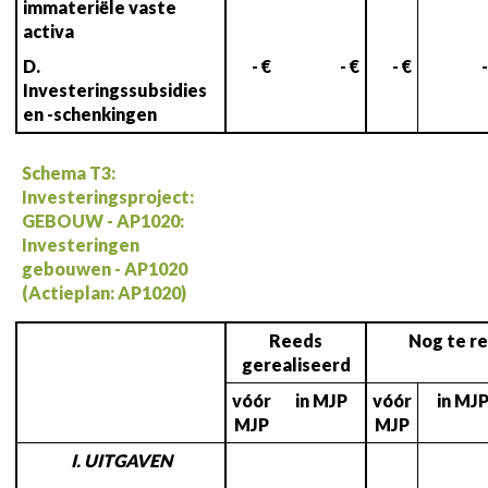
immateriële vaste
activa
D.
- €
- €
- €
-
Investeringssubsidies
en -schenkingen
Schema T3:
Investeringsproject:
GEBOUW - AP1020:
Investeringen
gebouwen - AP1020
(Actieplan: AP1020)
Reeds
Nog te re
gerealiseerd
vóór
in MJP
vóór
in MJ
MJP
MJP
I. UITGAVEN