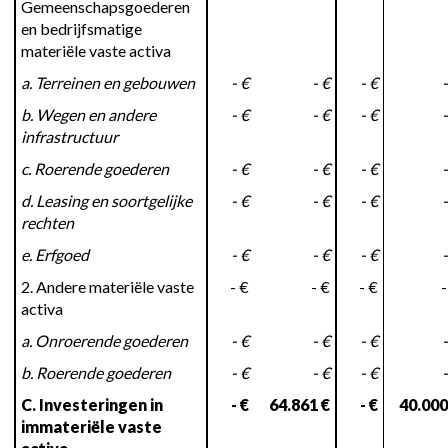
Gemeenschapsgoederen
en bedrijfsmatige
materiële vaste activa
a. Terreinen en gebouwen
- €
- €
- €
-
b. Wegen en andere
- €
- €
- €
-
infrastructuur
c. Roerende goederen
- €
- €
- €
-
d. Leasing en soortgelijke
- €
- €
- €
-
rechten
e. Erfgoed
- €
- €
- €
-
2. Andere materiële vaste
- €
- €
- €
-
activa
a. Onroerende goederen
- €
- €
- €
-
b. Roerende goederen
- €
- €
- €
-
C. Investeringen in
- €
64.861 €
- €
40.000
immateriële vaste