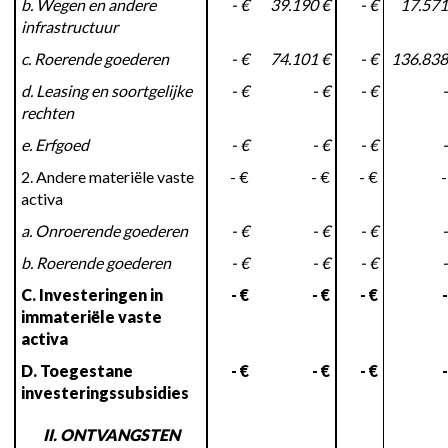
b. Wegen en andere
- €
39.190 €
- €
17.571
infrastructuur
c. Roerende goederen
- €
74.101 €
- €
136.838
d. Leasing en soortgelijke
- €
- €
- €
-
rechten
e. Erfgoed
- €
- €
- €
-
2. Andere materiële vaste
- €
- €
- €
-
activa
a. Onroerende goederen
- €
- €
- €
-
b. Roerende goederen
- €
- €
- €
-
C. Investeringen in
- €
- €
- €
-
immateriële vaste
activa
D. Toegestane
- €
- €
- €
-
investeringssubsidies
II. ONTVANGSTEN