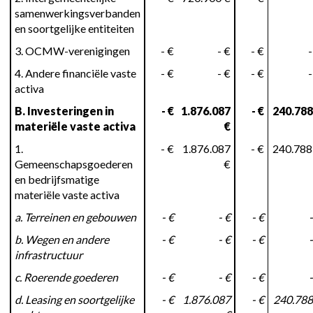
samenwerkingsverbanden
en soortgelijke entiteiten
3. OCMW-verenigingen
- €
- €
- €
-
4. Andere financiële vaste
- €
- €
- €
-
activa
B. Investeringen in
- €
1.876.087
- €
240.788
materiële vaste activa
€
1.
- €
1.876.087
- €
240.788
Gemeenschapsgoederen
€
en bedrijfsmatige
materiële vaste activa
a. Terreinen en gebouwen
- €
- €
- €
-
b. Wegen en andere
- €
- €
- €
-
infrastructuur
c. Roerende goederen
- €
- €
- €
-
d. Leasing en soortgelijke
- €
1.876.087
- €
240.788