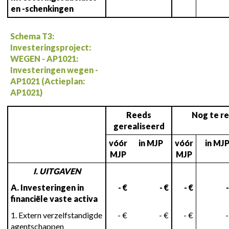
en -schenkingen
Schema T3:
Investeringsproject:
WEGEN - AP1021:
Investeringen wegen -
AP1021 (Actieplan:
AP1021)
Reeds
Nog te re
gerealiseerd
vóór
in MJP
vóór
in MJ
MJP
MJP
I. UITGAVEN
A. Investeringen in
- €
- €
- €
-
financiële vaste activa
1. Extern verzelfstandigde
- €
- €
- €
-
agentschappen