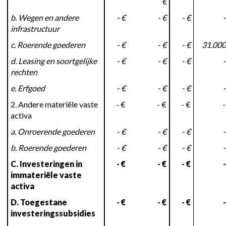
€
b. Wegen en andere
- €
- €
- €
-
infrastructuur
c. Roerende goederen
- €
- €
- €
31.000
d. Leasing en soortgelijke
- €
- €
- €
-
rechten
e. Erfgoed
- €
- €
- €
-
2. Andere materiële vaste
- €
- €
- €
-
activa
a. Onroerende goederen
- €
- €
- €
-
b. Roerende goederen
- €
- €
- €
-
C. Investeringen in
- €
- €
- €
-
immateriële vaste
activa
D. Toegestane
- €
- €
- €
-
investeringssubsidies