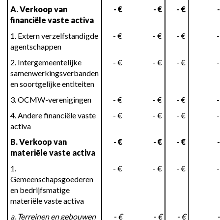
A. Verkoop van
- €
- €
- €
-
financiële vaste activa
1. Extern verzelfstandigde
- €
- €
- €
-
agentschappen
2. Intergemeentelijke
- €
- €
- €
-
samenwerkingsverbanden
en soortgelijke entiteiten
3. OCMW-verenigingen
- €
- €
- €
-
4. Andere financiële vaste
- €
- €
- €
-
activa
B. Verkoop van
- €
- €
- €
-
materiële vaste activa
1.
- €
- €
- €
-
Gemeenschapsgoederen
en bedrijfsmatige
materiële vaste activa
a. Terreinen en gebouwen
- €
- €
- €
-