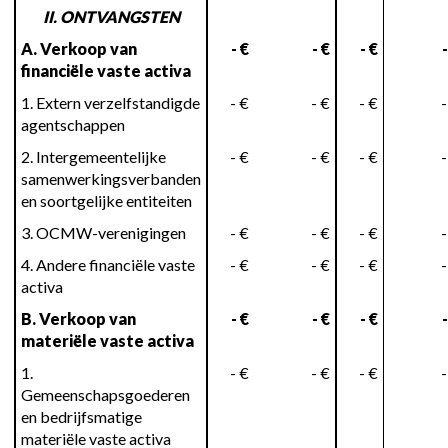
II. ONTVANGSTEN
A. Verkoop van
- €
- €
- €
-
financiële vaste activa
1. Extern verzelfstandigde
- €
- €
- €
-
agentschappen
2. Intergemeentelijke
- €
- €
- €
-
samenwerkingsverbanden
en soortgelijke entiteiten
3. OCMW-verenigingen
- €
- €
- €
-
4. Andere financiële vaste
- €
- €
- €
-
activa
B. Verkoop van
- €
- €
- €
-
materiële vaste activa
1.
- €
- €
- €
-
Gemeenschapsgoederen
en bedrijfsmatige
materiële vaste activa