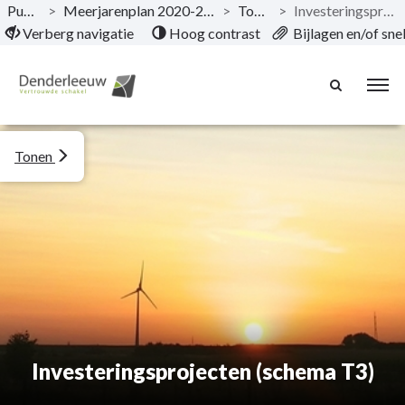
Publicaties
>
Meerjarenplan 2020-2025 (versie 2025_1-2026_0)
>
Toelichting
>
Investeringsprojecten (schema T3)
Naar hoofdinhoud
Verberg navigatie
Hoog contrast
Bijlagen en/of sn
Tonen
Investeringsprojecten (schema T3)