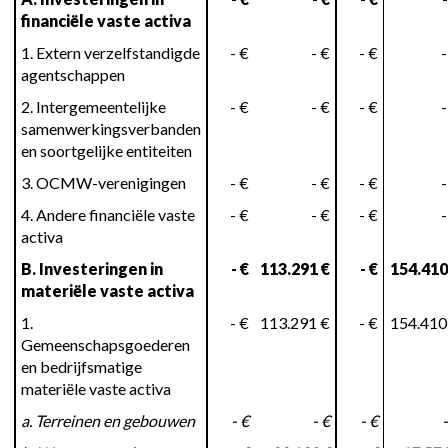
financiële vaste activa
1. Extern verzelfstandigde
- €
- €
- €
-
agentschappen
2. Intergemeentelijke
- €
- €
- €
-
samenwerkingsverbanden
en soortgelijke entiteiten
3. OCMW-verenigingen
- €
- €
- €
-
4. Andere financiële vaste
- €
- €
- €
-
activa
B. Investeringen in
- €
113.291 €
- €
154.410
materiële vaste activa
1.
- €
113.291 €
- €
154.410
Gemeenschapsgoederen
en bedrijfsmatige
materiële vaste activa
a. Terreinen en gebouwen
- €
- €
- €
-