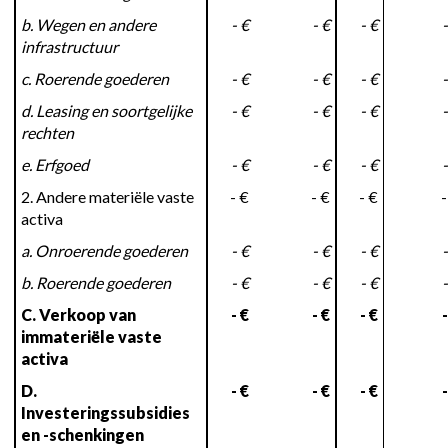
b. Wegen en andere
- €
- €
- €
-
infrastructuur
c. Roerende goederen
- €
- €
- €
-
d. Leasing en soortgelijke
- €
- €
- €
-
rechten
e. Erfgoed
- €
- €
- €
-
2. Andere materiële vaste
- €
- €
- €
-
activa
a. Onroerende goederen
- €
- €
- €
-
b. Roerende goederen
- €
- €
- €
-
C. Verkoop van
- €
- €
- €
-
immateriële vaste
activa
D.
- €
- €
- €
-
Investeringssubsidies
en -schenkingen