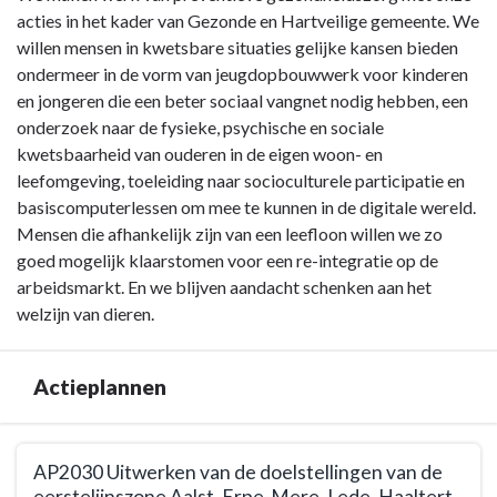
-
acties in het kader van Gezonde en Hartveilige gemeente. We
Omschrijving
willen mensen in kwetsbare situaties gelijke kansen bieden
BD203
ondermeer in de vorm van jeugdopbouwwerk voor kinderen
-
en jongeren die een beter sociaal vangnet nodig hebben, een
Extra
onderzoek naar de fysieke, psychische en sociale
zorg
kwetsbaarheid van ouderen in de eigen woon- en
voor
leefomgeving, toeleiding naar socioculturele participatie en
wie
basiscomputerlessen om mee te kunnen in de digitale wereld.
het
Mensen die afhankelijk zijn van een leefloon willen we zo
nodig
goed mogelijk klaarstomen voor een re-integratie op de
heeft
arbeidsmarkt. En we blijven aandacht schenken aan het
welzijn van dieren.
Actieplannen
Terug
AP2030 Uitwerken van de doelstellingen van de
naar
eerstelijnszone Aalst, Erpe-Mere, Lede, Haaltert