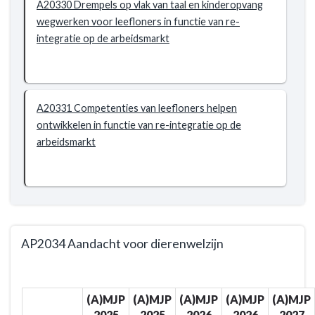
-
A20330 Drempels op vlak van taal en kinderopvang
AP2033
wegwerken voor leefloners in functie van re-
Leefloners
integratie op de arbeidsmarkt
alle
kansen
bieden
om
A20331 Competenties van leefloners helpen
arbeidsactief
ontwikkelen in functie van re-integratie op de
te
arbeidsmarkt
worden
door
het
wegwerken
van
drempels
AP2034 Aandacht voor dierenwelzijn
Terug
naar
(A)MJP
(A)MJP
(A)MJP
(A)MJP
(A)MJP
navigatie
2025
2025
2026
2026
2027