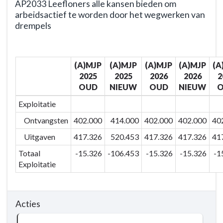
AP2033 Leefloners alle kansen bieden om
arbeidsactief te worden door het wegwerken van
drempels
Terug
naar
(A)MJP
(A)MJP
(A)MJP
(A)MJP
(A
navigatie
2025
2025
2026
2026
2
-
OUD
NIEUW
OUD
NIEUW
BD203
-
Exploitatie
Extra
Ontvangsten
402.000
414.000
402.000
402.000
40
zorg
Uitgaven
417.326
520.453
417.326
417.326
41
voor
wie
Totaal
-15.326
-106.453
-15.326
-15.326
-1
het
Exploitatie
nodig
heeft
-
Acties
Actieplannen