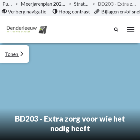
Publicaties
>
Meerjarenplan 2020-2025 (versie 2025_1-2026_0)
>
Strategische nota
>
BD203 - Extra zorg voor wie het nodig heeft
Naar hoofdinhoud
Verberg navigatie
Hoog contrast
Bijlagen en/of sn
Tonen
BD203 - Extra zorg voor wie het
nodig heeft