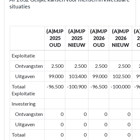
situaties
Terug
naar
(A)MJP
(A)MJP
(A)MJP
(A)MJP
(A
navigatie
2025
2025
2026
2026
2
-
OUD
NIEUW
OUD
NIEUW
BD203
-
Exploitatie
Extra
Ontvangsten
2.500
2.500
2.500
2.500
zorg
Uitgaven
99.000
103.400
99.000
102.500
9
voor
wie
Totaal
-96.500
-100.900
-96.500
-100.000
-9
het
Exploitatie
nodig
Investering
heeft
Ontvangsten
0
0
0
0
-
Actieplannen
Uitgaven
0
0
0
0
-
Totaal
0
0
0
0
AP2032