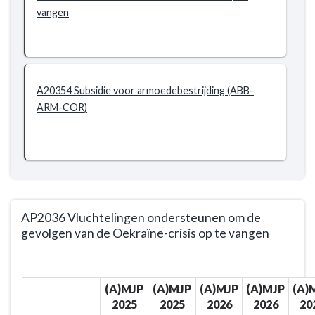
vangen
A20354 Subsidie voor armoedebestrijding (ABB-
ARM-COR)
AP2036 Vluchtelingen ondersteunen om de
gevolgen van de Oekraïne-crisis op te vangen
Terug
naar
(A)MJP
(A)MJP
(A)MJP
(A)MJP
(A)
navigatie
2025
2025
2026
2026
20
-