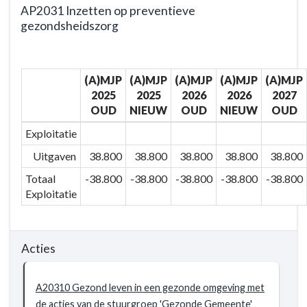
AP2031 Inzetten op preventieve
gezondsheidszorg
Terug
naar
(A)MJP
(A)MJP
(A)MJP
(A)MJP
(A)MJP
navigatie
2025
2025
2026
2026
2027
-
OUD
NIEUW
OUD
NIEUW
OUD
BD203
-
Exploitatie
Extra
Uitgaven
38.800
38.800
38.800
38.800
38.800
zorg
Totaal
-38.800
-38.800
-38.800
-38.800
-38.800
voor
Exploitatie
wie
het
nodig
Acties
heeft
-
Actieplannen
A20310 Gezond leven in een gezonde omgeving met
-
de acties van de stuurgroep 'Gezonde Gemeente'