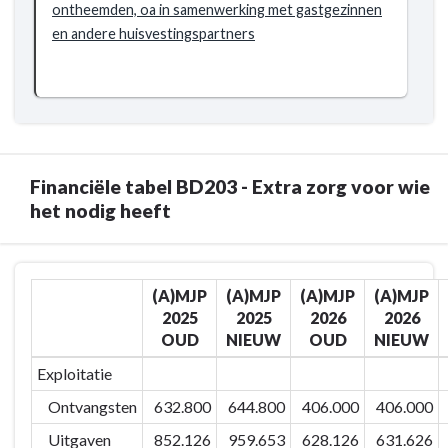
van
ontheemden, oa in samenwerking met gastgezinnen
de
en andere huisvestingspartners
Oekraïne-
crisis
op
te
vangen
Financiële tabel BD203 - Extra zorg voor wie
het nodig heeft
Terug
(A)MJP
(A)MJP
(A)MJP
(A)MJP
naar
2025
2025
2026
2026
navigatie
OUD
NIEUW
OUD
NIEUW
-
BD203
Exploitatie
-
Ontvangsten
632.800
644.800
406.000
406.000
Extra
Uitgaven
852.126
959.653
628.126
631.626
zorg