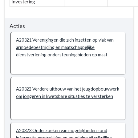
Investering
Gelijke
kansen
voor
Acties
mensen
in
A20321 Verenigingen die zich inzetten op vlak van
kwetsbare
armoedebestrijding en maatschappelijke
situaties
dienstverlening ondersteuning bieden op maat
A20322 Verdere uitbouw van het jeugdopbouwwerk
om jongeren in kwetsbare situaties te versterken
A20323 Onderzoeken van mogelijkheden rond
informatieverstrekking en opvolging bij vrijwillige