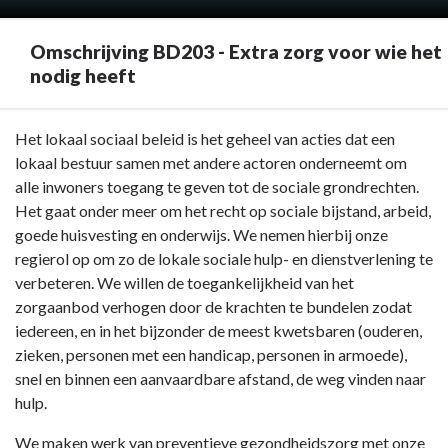
Omschrijving BD203 - Extra zorg voor wie het
nodig heeft
Terug
Het lokaal sociaal beleid is het geheel van acties dat een
naar
lokaal bestuur samen met andere actoren onderneemt om
navigatie
alle inwoners toegang te geven tot de sociale grondrechten.
-
Het gaat onder meer om het recht op sociale bijstand, arbeid,
BD203
goede huisvesting en onderwijs. We nemen hierbij onze
-
regierol op om zo de lokale sociale hulp- en dienstverlening te
Extra
verbeteren. We willen de toegankelijkheid van het
zorg
zorgaanbod verhogen door de krachten te bundelen zodat
voor
iedereen, en in het bijzonder de meest kwetsbaren (ouderen,
wie
zieken, personen met een handicap, personen in armoede),
het
snel en binnen een aanvaardbare afstand, de weg vinden naar
nodig
hulp.
heeft
We maken werk van preventieve gezondheidszorg met onze