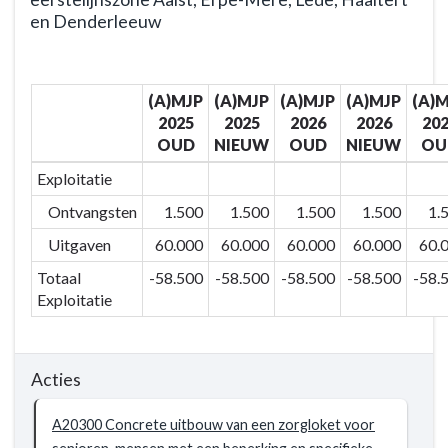
navigatie
en Denderleeuw
-
BD203
Terug
-
naar
(A)MJP
(A)MJP
(A)MJP
(A)MJP
(A)
Extra
navigatie
2025
2025
2026
2026
20
zorg
-
OUD
NIEUW
OUD
NIEUW
OU
voor
BD203
wie
-
Exploitatie
het
Extra
Ontvangsten
1.500
1.500
1.500
1.500
1.
nodig
zorg
Uitgaven
60.000
60.000
60.000
60.000
60.
heeft
voor
-
wie
Totaal
-58.500
-58.500
-58.500
-58.500
-58.
Actieplannen
het
Exploitatie
nodig
heeft
-
Acties
Actieplannen
-
A20300 Concrete uitbouw van een zorgloket voor
AP2030