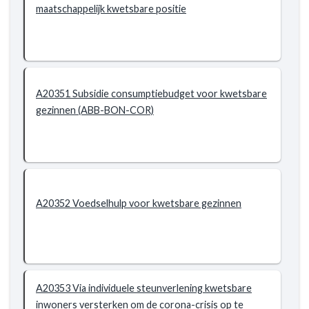
het
maatschappelijk kwetsbare positie
nodig
heeft
-
Actieplannen
-
A20351 Subsidie consumptiebudget voor kwetsbare
AP2035
gezinnen (ABB-BON-COR)
Inwoners
ondersteunen
om
de
gevolgen
van
A20352 Voedselhulp voor kwetsbare gezinnen
de
coronacrisis
te
beperken
A20353 Via individuele steunverlening kwetsbare
inwoners versterken om de corona-crisis op te