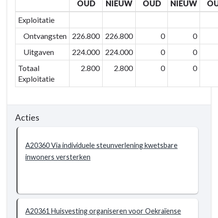
OUD
NIEUW
OUD
NIEUW
O
BD203
-
Exploitatie
Extra
Ontvangsten
226.800
226.800
0
0
zorg
Uitgaven
224.000
224.000
0
0
voor
wie
Totaal
2.800
2.800
0
0
het
Exploitatie
nodig
heeft
-
Acties
Actieplannen
-
A20360 Via individuele steunverlening kwetsbare
AP2036
inwoners versterken
Vluchtelingen
ondersteunen
om
de
gevolgen
A20361 Huisvesting organiseren voor Oekraïense