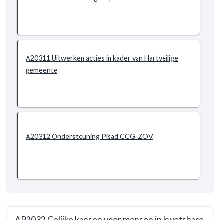
AP2031
Inzetten
op
preventieve
gezondsheidszorg
A20311 Uitwerken acties in kader van Hartveilige
gemeente
A20312 Ondersteuning Pisad CCG-ZOV
AP2032 Gelijke kansen voor mensen in kwetsbare