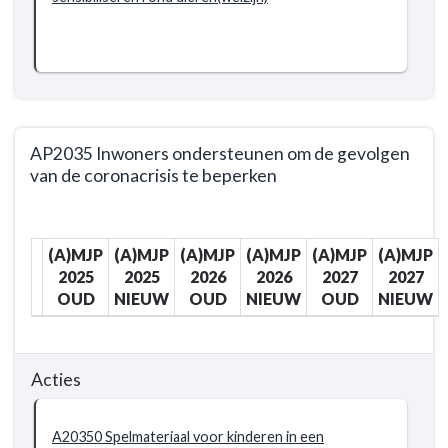
AP2035 Inwoners ondersteunen om de gevolgen
van de coronacrisis te beperken
Terug
naar
(A)MJP
(A)MJP
(A)MJP
(A)MJP
(A)MJP
(A)MJP
navigatie
2025
2025
2026
2026
2027
2027
-
OUD
NIEUW
OUD
NIEUW
OUD
NIEUW
BD203
-
Extra
Acties
zorg
voor
wie
A20350 Spelmateriaal voor kinderen in een