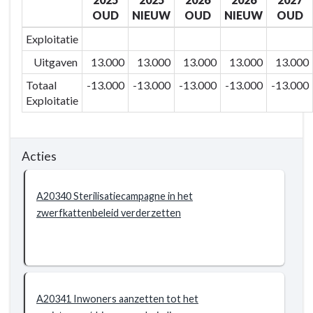
-
OUD
NIEUW
OUD
NIEUW
OUD
BD203
-
Exploitatie
Extra
Uitgaven
13.000
13.000
13.000
13.000
13.000
zorg
Totaal
-13.000
-13.000
-13.000
-13.000
-13.000
voor
Exploitatie
wie
het
nodig
Acties
heeft
-
Actieplannen
A20340 Sterilisatiecampagne in het
-
zwerfkattenbeleid verderzetten
AP2034
Aandacht
voor
dierenwelzijn
A20341 Inwoners aanzetten tot het