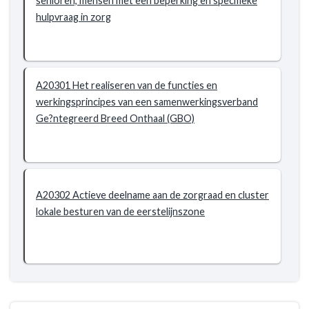
senioren, mensen met een beperking en specifieke
Uitwerken
hulpvraag in zorg
van
de
doelstellingen
van
A20301 Het realiseren van de functies en
de
werkingsprincipes van een samenwerkingsverband
eerstelijnszone
Ge?ntegreerd Breed Onthaal (GBO)
Aalst,
Erpe-
Mere,
Lede,
Haaltert
A20302 Actieve deelname aan de zorgraad en cluster
en
lokale besturen van de eerstelijnszone
Denderleeuw