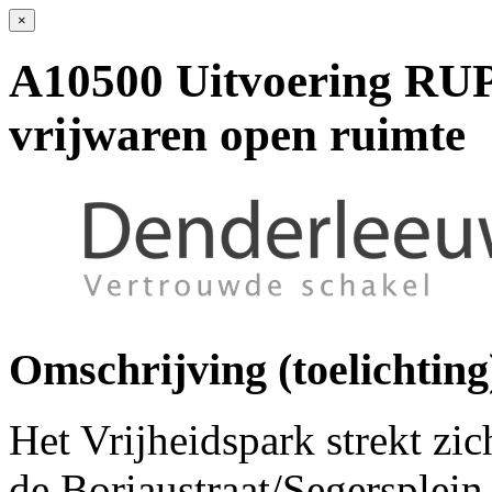
×
A10500 Uitvoering RUP
vrijwaren open ruimte
Omschrijving (toelichting
Het Vrijheidspark strekt zic
de Boriaustraat/Segersplein