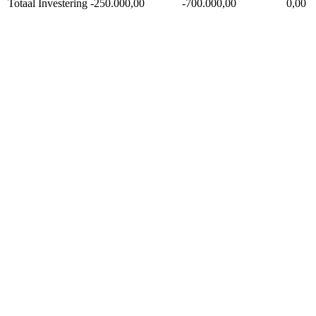
Totaal Investering
-250.000,00
-700.000,00
0,00