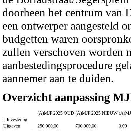
doorheen het centrum van D
een ontwerper aangesteld om
budgetten waren oorspronke
zullen verschoven worden 
aanbestedingsprocedure ge
aannemer aan te duiden.
Overzicht aanpassing MJ
(A)MJP 2025 OUD
(A)MJP 2025 NIEUW
(A)MJ
I
Investering
Uitgaven
250.000,00
700.000,00
0,00